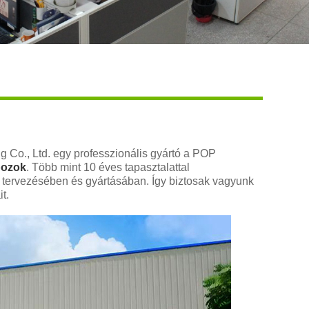
Live
ng Co., Ltd. egy professzionális gyártó a POP
bozok
. Több mint 10 éves tapasztalattal
tervezésében és gyártásában. Így biztosak vagyunk
t.