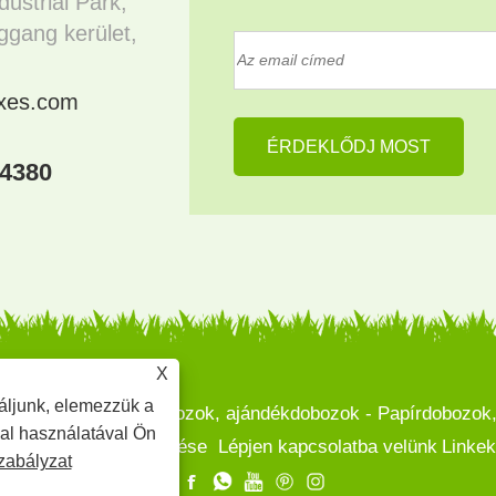
dustrial Park,
gang kerület,
oxes.com
04380
X
áljunk, elemezzük a
g Co., Ltd - Papírdobozok, ajándékdobozok - Papírdobozok, k
dal használatával Ön
Letöltés
Kérdés küldése
Lépjen kapcsolatba velünk
Linkek
zabályzat