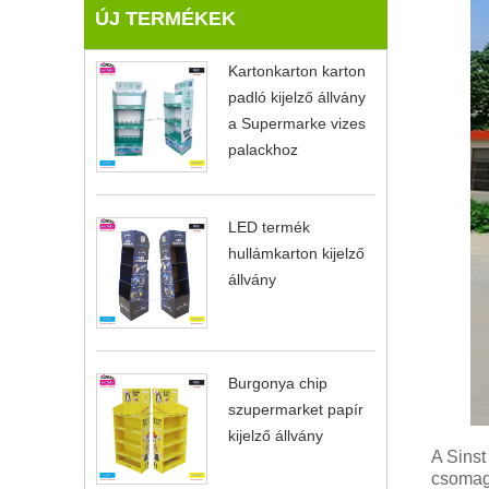
ÚJ TERMÉKEK
Kartonkarton karton
padló kijelző állvány
a Supermarke vizes
palackhoz
LED termék
hullámkarton kijelző
állvány
Burgonya chip
szupermarket papír
kijelző állvány
A Sinst
csomago