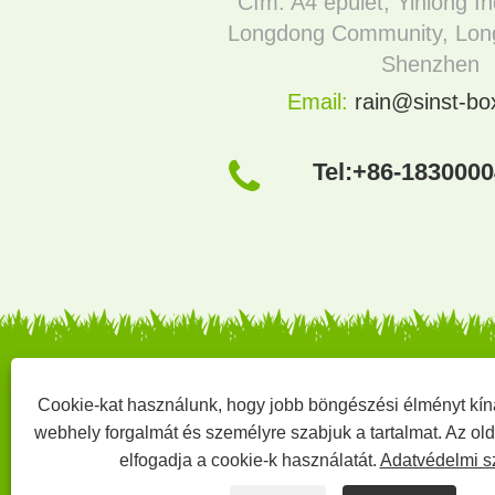
Cím: A4 épület, Yinlong In
Longdong Community, Long
Shenzhen
Email:
rain@sinst-b
Tel:
+86-183000
Cookie-kat használunk, hogy jobb böngészési élményt kín
Copyright © 2022 Sinst Printing and Packagin
webhely forgalmát és személyre szabjuk a tartalmat. Az ol
itthon
Rólunk
Termékek
hírek
elfogadja a cookie-k használatát.
Adatvédelmi s