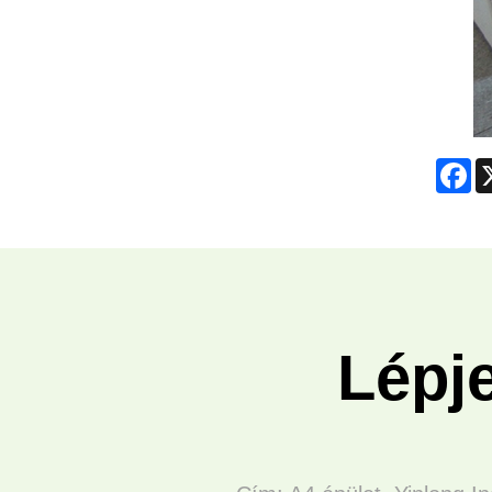
Fa
Lépj