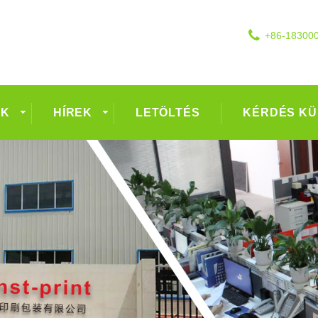
+86-18300
EK
HÍREK
LETÖLTÉS
KÉRDÉS KÜ