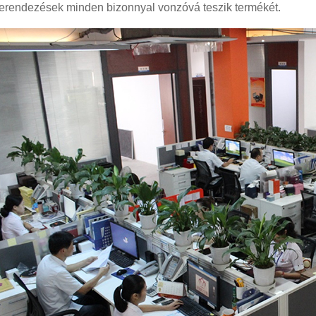
 berendezések minden bizonnyal vonzóvá teszik termékét.