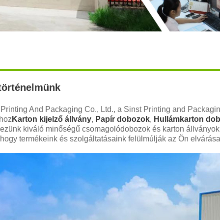
történelmünk
 Printing And Packaging Co., Ltd., a Sinst Printing and Packagi
khoz
Karton kijelző állvány
,
Papír dobozok
,
Hullámkarton do
ezünk kiváló minőségű csomagolódobozok és karton állványok 
hogy termékeink és szolgáltatásaink felülmúlják az Ön elvárásai