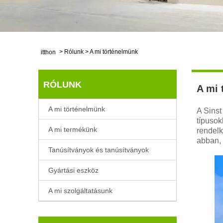
>
Rólunk
>
A mi történelmünk
itthon
RÓLUNK
A mi 
A mi történelmünk
A Sinst
típuso
A mi termékünk
rendelk
abban, 
Tanúsítványok és tanúsítványok
Gyártási eszköz
A mi szolgáltatásunk