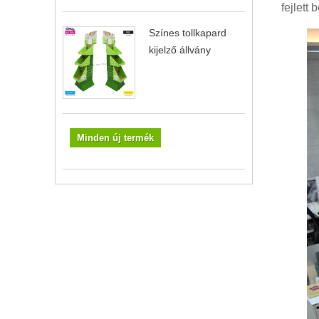
fejlett
Színes tollkapard
kijelző állvány
Minden új termék