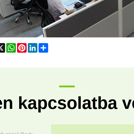
cebook
X
WhatsApp
Pinterest
LinkedIn
Share
en kapcsolatba v