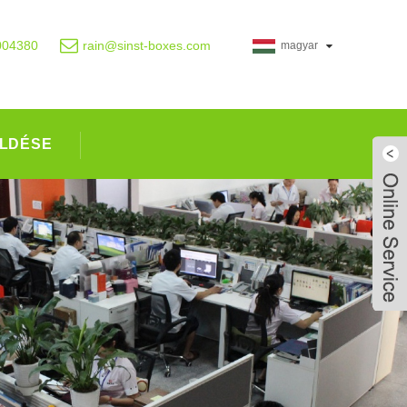
004380
rain@sinst-boxes.com
magyar
LDÉSE