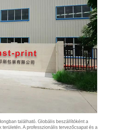
ngban található. Globális beszállítóként a
erületén. A professzionális tervezőcsapat és a