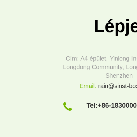
Lépj
Cím: A4 épület, Yinlong In
Longdong Community, Long
Shenzhen
Email:
rain@sinst-b
Tel:
+86-183000