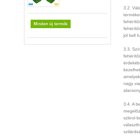
3.2. Vál
termékek
fehérítő
Minden új termék
fehérítő
jól kell
3.3. Szí
fehérítő
érdekéb
kezelhet
amelyek 
nagy vag
alacsony
3.4. A b
megelőzé
sztirol-
választh
szilárds