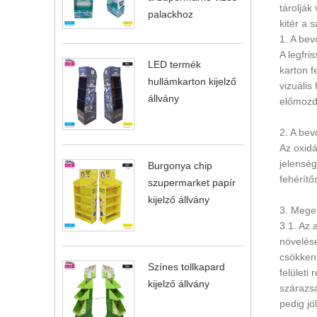
tárolják
palackhoz
kitér a 
1. A bev
A legfri
LED termék
karton f
hullámkarton kijelző
vizuális
állvány
előmozd
2. A bev
Az oxidá
jelenség
Burgonya chip
fehérítő
szupermarket papír
kijelző állvány
3. Mege
3.1. Az 
növelés
csökkent
Színes tollkapard
felületi
kijelző állvány
szárazsá
pedig jól