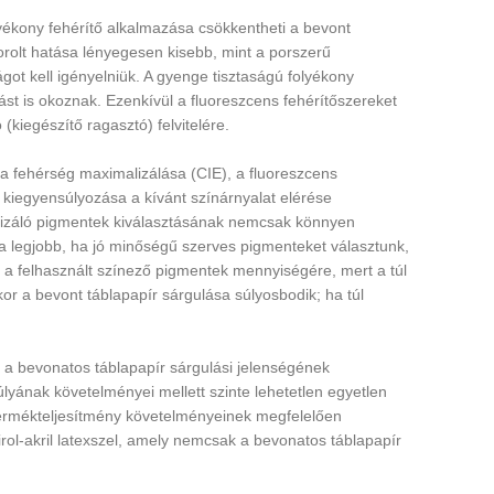
olyékony fehérítő alkalmazása csökkentheti a bevont
olt ​​hatása lényegesen kisebb, mint a porszerű
ot kell igényelniük. A gyenge tisztaságú folyékony
t is okoznak. Ezenkívül a fluoreszcens fehérítőszereket
(kiegészítő ragasztó) felvitelére.
a fehérség maximalizálása (CIE), a fluoreszcens
iegyensúlyozása a kívánt színárnyalat elérése
nizáló pigmentek kiválasztásának nemcsak könnyen
t a legjobb, ha jó minőségű szerves pigmenteket választunk,
 a felhasznált színező pigmentek mennyiségére, mert a túl
or a bevont táblapapír sárgulása súlyosbodik; ha túl
 a bevonatos táblapapír sárgulási jelenségének
yának követelményei mellett szinte lehetetlen egyetlen
 termékteljesítmény követelményeinek megfelelően
tirol-akril latexszel, amely nemcsak a bevonatos táblapapír