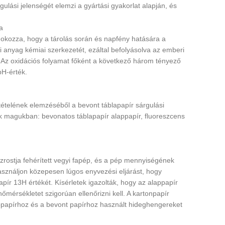
gulási jelenségét elemzi a gyártási gyakorlat alapján, és
a
z okozza, hogy a tárolás során és napfény hatására a
ti anyag kémiai szerkezetét, ezáltal befolyásolva az emberi
. Az oxidációs folyamat főként a következő három tényező
H-érték.
tételének elemzéséből a bevont táblapapír sárgulási
k magukban: bevonatos táblapapír alappapír, fluoreszcens
ózrostja fehérített vegyi fapép, és a pép mennyiségének
ználjon közepesen lúgos enyvezési eljárást, hogy
ír 13H értékét. Kísérletek igazolták, hogy az alappapír
 hőmérsékletet szigorúan ellenőrizni kell. A kartonpapír
lappapírhoz és a bevont papírhoz használt hideghengereket