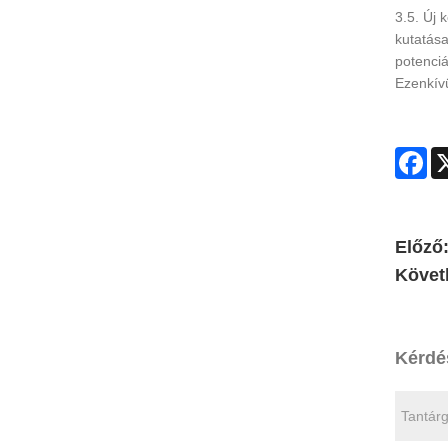
3.5. Új 
kutatása
potenciá
Ezenkívü
Fa
Előző
Követ
Kérdé