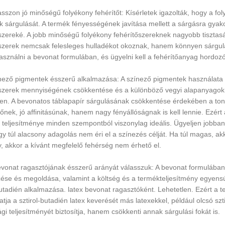
asszon jó minőségű folyékony fehérítőt: Kísérletek igazolták, hogy a f
 sárgulását. A termék fényességének javítása mellett a sárgásra gyakor
szereké. A jobb minőségű folyékony fehérítőszereknek nagyobb tisztaság
szerek nemcsak felesleges hulladékot okoznak, hanem könnyen sárgulás
 használni a bevonat formulában, és ügyelni kell a fehérítőanyag hordozó 
nező pigmentek ésszerű alkalmazása: A színező pigmentek használata 
szerek mennyiségének csökkentése és a különböző vegyi alapanyagok k
en. A bevonatos táblapapír sárgulásának csökkentése érdekében a to
őnek, jó affinitásúnak, hanem nagy fényállóságnak is kell lennie. Ezér
teljesítménye minden szempontból viszonylag ideális. Ügyeljen jobban
y túl alacsony adagolás nem éri el a színezés célját. Ha túl magas, akk
, akkor a kívánt megfelelő fehérség nem érhető el.
evonat ragasztójának ésszerű arányát válasszuk: A bevonat formulában
se és megoldása, valamint a költség és a termékteljesítmény egyensúl
butadién alkalmazása. latex bevonat ragasztóként. Lehetetlen. Ezért a
atja a sztirol-butadién latex keverését más latexekkel, például olcsó sz
ági teljesítményét biztosítja, hanem csökkenti annak sárgulási fokát is.