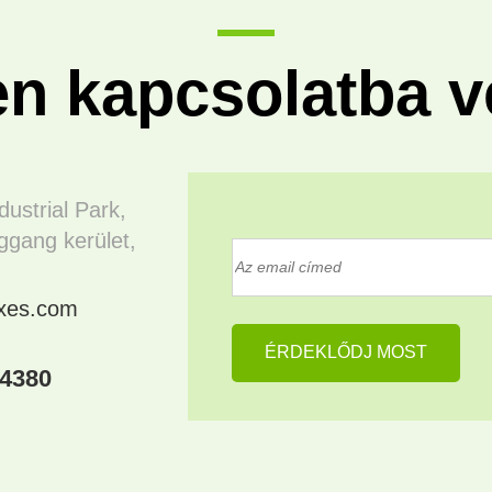
en kapcsolatba v
dustrial Park,
gang kerület,
oxes.com
04380