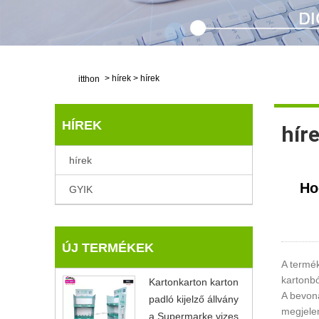
>
hírek
>
hírek
itthon
HÍREK
hír
hírek
Ho
GYIK
ÚJ TERMÉKEK
A termé
kartonbó
Kartonkarton karton
A bevon
padló kijelző állvány
megjelen
a Supermarke vizes