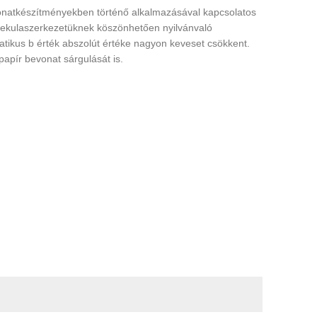
evonatkészítményekben történő alkalmazásával kapcsolatos
olekulaszerkezetüknek köszönhetően nyilvánvaló
atikus b érték abszolút értéke nagyon keveset csökkent.
papír bevonat sárgulását is.