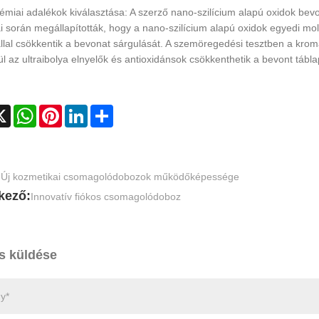
kémiai adalékok kiválasztása: A szerző nano-szilícium alapú oxidok b
i során megállapították, hogy a nano-szilícium alapú oxidok egyedi m
llal csökkentik a bevonat sárgulását. A szemöregedési tesztben a krom
l az ultraibolya elnyelők és antioxidánsok csökkenthetik a bevont tábla
cebook
X
WhatsApp
Pinterest
LinkedIn
Share
:
Új kozmetikai csomagolódobozok működőképessége
kező:
Innovatív fiókos csomagolódoboz
s küldése