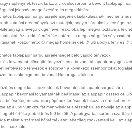
 vagy napfénynek teszik ki. Ez a cikk elsősorban a bevont táblapapír sár
sárgulási jelenség megelőzésére és megoldására.
onatos táblapapír sárgulási jelenségének kialakulásának mechanizmus
ssebb kutatási eredmények azt mutatják, hogy a sárgulási jelenséget a
elületanyag a levegő oxigénjével reakcióba lép, megváltoztatva a felüle
 hatásokat. Az oxidáció mértéke határozza meg a sárgulás súlyosságát
ításának köszönhető: ① magas hőmérséklet, ② ultraibolya fény és ③ p
onatos táblapapír sárgulási jelenségét befolyásoló tényezők
ciós folyamatot elősegítő tényezők és a bevont táblapapír anyagössze
ét befolyásoló tényezők elsősorban a következő szempontokat foglaljá
szer, tonizáló pigment, bevonat Ruharagasztók stb.
lőző és megoldási intézkedések bevonatos táblapapír sárgulására
alappapír bevonási folyamatának beállítása: az alappapír összes cellul
e a bélésréteg mechanikai pépének fedésének fokozása érdekében. Has
se az alumínium-szulfát mennyiségét a tésztában, és növelje az alappap
 réteg pH-értéke jobb 6,5 és 8,0 között. A papírgyártás során a szárítási
ga mellett a szárítási hőmérsékletet lehetőleg csökkenteni kell, az a
 kell használni.