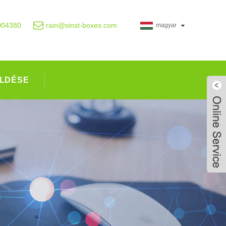
004380
rain@sinst-boxes.com
magyar
LDÉSE