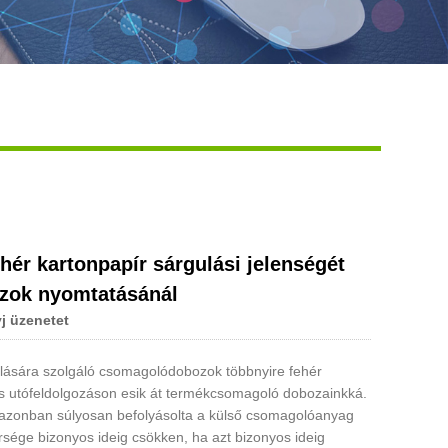
Live
ér kartonpapír sárgulási jelenségét
zok nyomtatásánál
j üzenetet
lására szolgáló csomagolódobozok többnyire fehér
és utófeldolgozáson esik át termékcsomagoló dobozainkká.
 azonban súlyosan befolyásolta a külső csomagolóanyag
rsége bizonyos ideig csökken, ha azt bizonyos ideig