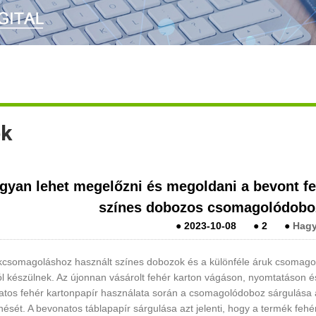
ek
gyan lehet megelőzni és megoldani a bevont feh
színes dobozos csomagolódobo
●
2023-10-08
●
2
●
Hagy
kcsomagoláshoz használt színes dobozok és a különféle áruk csomago
l készülnek. Az újonnan vásárolt fehér karton vágáson, nyomtatáson 
atos fehér kartonpapír használata során a csomagolódoboz sárgulása
ését. A bevonatos táblapapír sárgulása azt jelenti, hogy a termék fehé