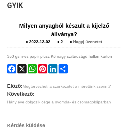
GYIK
Milyen anyagból készült a kijelző
állványa?
●
2022-12-02
●
2
●
Hagyj üzenetet
350 gsm-es papír plusz K6 nagy szilárdságú hullámkarton
Facebook
X
WhatsApp
Pinterest
LinkedIn
Share
Előző:
Megtervezheti a szerkezetet a méretünk szerint?
Következő:
Hány éve dolgozik cége a nyomda- és csomagolóiparban
Kérdés küldése