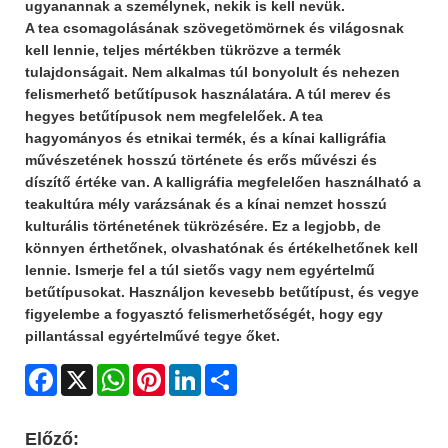
ugyanannak a személynek, nekik is kell nevük.
A tea csomagolásának szövege
tömörnek és világosnak
kell lennie, teljes mértékben tükrözve a termék
tulajdonságait. Nem alkalmas túl bonyolult és nehezen
felismerhető betűtípusok használatára. A túl merev és
hegyes betűtípusok nem megfelelőek. A tea
hagyományos és etnikai termék, és a kínai kalligráfia
művészetének hosszú története és erős művészi és
díszítő értéke van. A kalligráfia megfelelően használható a
teakultúra mély varázsának és a kínai nemzet hosszú
kulturális történetének tükrözésére. Ez a legjobb, de
könnyen érthetőnek, olvashatónak és értékelhetőnek kell
lennie. Ismerje fel a túl sietős vagy nem egyértelmű
betűtípusokat. Használjon kevesebb betűtípust, és vegye
figyelembe a fogyasztó felismerhetőségét, hogy egy
pillantással egyértelművé tegye őket.
Facebook
X
WhatsApp
Pinterest
LinkedIn
Share
Előző: