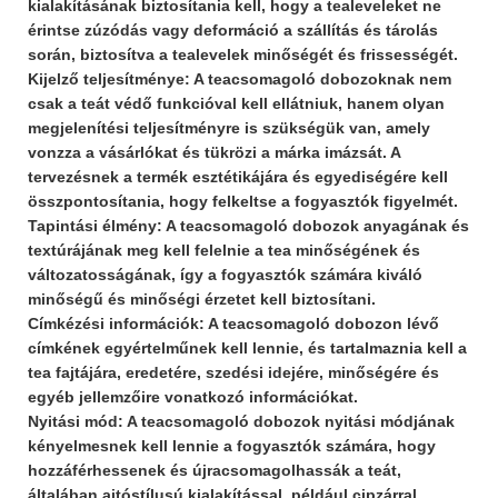
kialakításának biztosítania kell, hogy a tealeveleket ne
érintse zúzódás vagy deformáció a szállítás és tárolás
során, biztosítva a tealevelek minőségét és frissességét.
Kijelző teljesítménye: A teacsomagoló dobozoknak nem
csak a teát védő funkcióval kell ellátniuk, hanem olyan
megjelenítési teljesítményre is szükségük van, amely
vonzza a vásárlókat és tükrözi a márka imázsát. A
tervezésnek a termék esztétikájára és egyediségére kell
összpontosítania, hogy felkeltse a fogyasztók figyelmét.
Tapintási élmény: A teacsomagoló dobozok anyagának és
textúrájának meg kell felelnie a tea minőségének és
változatosságának, így a fogyasztók számára kiváló
minőségű és minőségi érzetet kell biztosítani.
Címkézési információk: A teacsomagoló dobozon lévő
címkének egyértelműnek kell lennie, és tartalmaznia kell a
tea fajtájára, eredetére, szedési idejére, minőségére és
egyéb jellemzőire vonatkozó információkat.
Nyitási mód: A teacsomagoló dobozok nyitási módjának
kényelmesnek kell lennie a fogyasztók számára, hogy
hozzáférhessenek és újracsomagolhassák a teát,
általában ajtóstílusú kialakítással, például cipzárral,