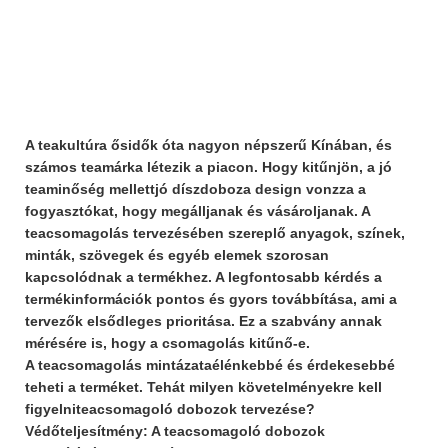
A teakultúra ősidők óta nagyon népszerű Kínában, és
számos teamárka létezik a piacon. Hogy kitűnjön, a jó
teaminőség mellett
jó díszdoboz
a design vonzza a
fogyasztókat, hogy megálljanak és vásároljanak. A
teacsomagolás tervezésében szereplő anyagok, színek,
minták, szövegek és egyéb elemek szorosan
kapcsolódnak a termékhez. A legfontosabb kérdés a
termékinformációk pontos és gyors továbbítása, ami a
tervezők elsődleges prioritása. Ez a szabvány annak
mérésére is, hogy a csomagolás kitűnő-e.
A teacsomagolás mintázata
élénkebbé és érdekesebbé
teheti a terméket. Tehát milyen követelményekre kell
figyelni
teacsomagoló dobozok tervezése
?
Védőteljesítmény: A teacsomagoló dobozok