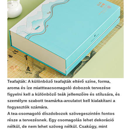
Teafajták: A különböző teafajták eltérő színe, forma,
aroma és íze miatt
teacsomagoló dobozok tervezése
figyelni kell a különböző teák jellemzőire és stílusára, és
személyre szabott teamárka-arculatot kell kialakítani a
fogyasztók számára.
A tea-csomagoló díszdobozok szövege
szintén fontos
része a tervezésnek. Egy csomagolás lehet dekoráció
nélkül, de nem lehet szöveg nélkül. Csakúgy, mint