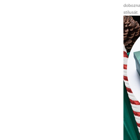
doboznak
stílusát.