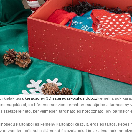
i kialakítás
a karácsonyi 3D sztereoszkópikus doboz
kiemeli a sok kará
csomagolástól, de háromdimenziós formában mutatja be a karácsony v
s szétszerelhető, kényelmesen tárolható és hordozható, így bármikor 
inőségű kartonból és kemény kartonból készült, erős és tartós, képes 
v anyagokat, például csillámokat és szalagokat is tartalmaznak, amel