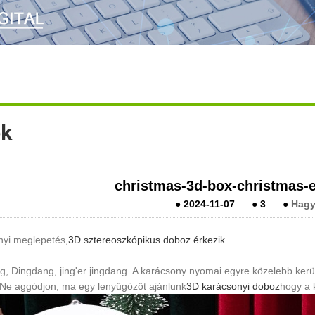
ek
christmas-3d-box-christmas-e
●
2024-11-07
●
3
●
Hagy
nyi meglepetés,
3D sztereoszkópikus doboz érkezik
, Dingdang, jing'er jingdang. A karácsony nyomai egyre közelebb kerü
 Ne aggódjon, ma egy lenyűgözőt ajánlunk
3D karácsonyi doboz
hogy a 