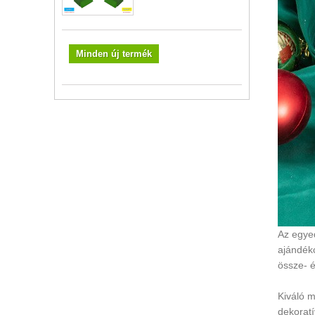
Minden új termék
Az egyed
ajándék
össze- é
Kiváló m
dekoratí