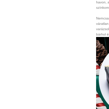
havon, 
színkomb
Nemcsak
váratlan
varázsol
bárhol é