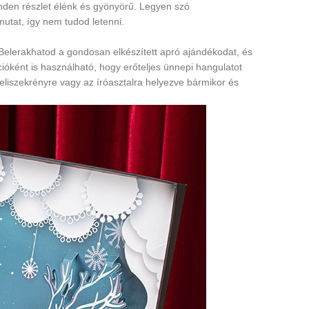
nden részlet élénk és gyönyörű. Legyen szó
utat, így nem tudod letenni.
lerakhatod a gondosan elkészített apró ajándékodat, és
ként is használható, hogy erőteljes ünnepi hangulatot
eliszekrényre vagy az íróasztalra helyezve bármikor és