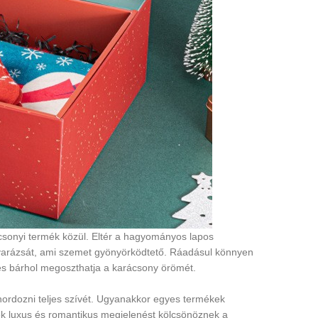
csonyi termék közül. Eltér a hagyományos lapos
arázsát, ami szemet gyönyörködtető. Ráadásul könnyen
és bárhol megoszthatja a karácsony örömét.
hordozni teljes szívét. Ugyanakkor egyes termékek
yek luxus és romantikus megjelenést kölcsönöznek a