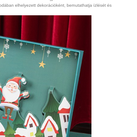
dában elhelyezett dekorációként, bemutathatja ízlését és