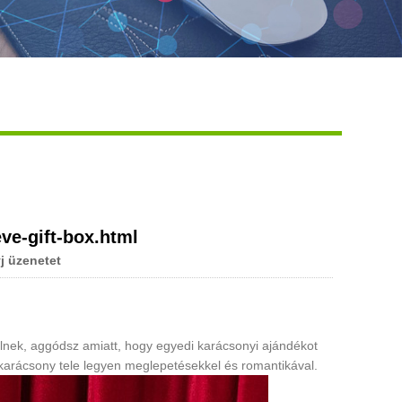
Live
ve-gift-box.html
j üzenetet
lnek, aggódsz amiatt, hogy egyedi karácsonyi ajándékot
karácsony tele legyen meglepetésekkel és romantikával.