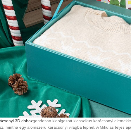
rácsonyi 3D doboz
gondosan kidolgozott klasszikus karácsonyi elemekkel
sz, mintha egy álomszerű karácsonyi világba lépnél. A Mikulás teljes 