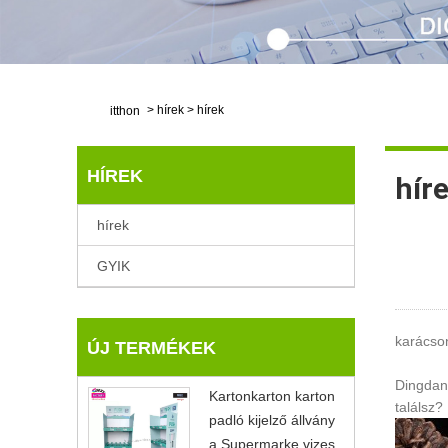
>
hírek
>
hírek
itthon
HÍREK
hír
hírek
GYIK
karácso
ÚJ TERMÉKEK
Dingdang
Kartonkarton karton
találsz?
padló kijelző állvány
a Supermarke vizes