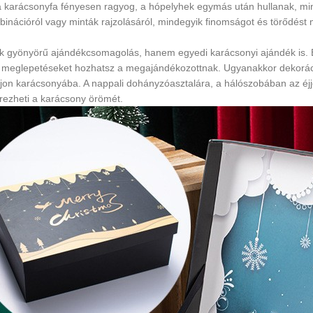
a karácsonyfa fényesen ragyog, a hópelyhek egymás után hullanak, mi
inációról vagy minták rajzolásáról, mindegyik finomságot és törődést m
 gyönyörű ajándékcsomagolás, hanem egyedi karácsonyi ajándék is. Be
 meglepetéseket hozhatsz a megajándékozottnak. Ugyanakkor dekoráció
jon karácsonyába. A nappali dohányzóasztalára, a hálószobában az éjj
rezheti a karácsony örömét.