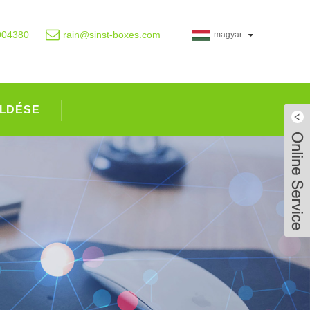
004380
rain@sinst-boxes.com
magyar
LDÉSE