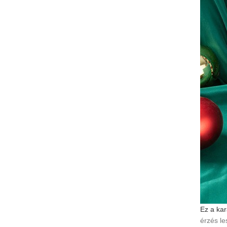
Ez a ka
érzés le